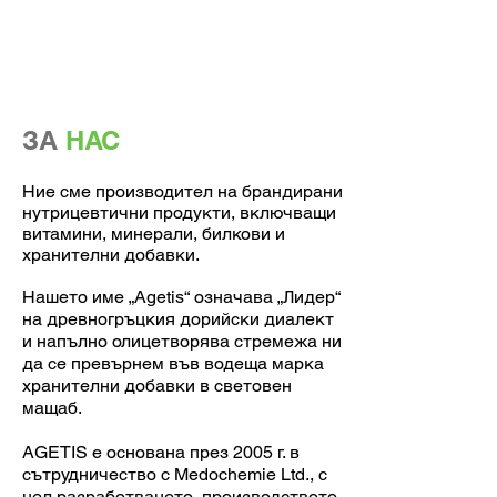
ОПЕРАЦИИ
ОСИГУРЯВАНЕ НА КАЧЕСТВОТО
ПРОУЧВАНИЯ
ЗА
НАС
Ние сме производител на брандирани
нутрицевтични продукти, включващи
витамини, минерали, билкови и
хранителни добавки.
Нашето име „Agetis“ означава „Лидер“
на древногръцкия дорийски диалект
и напълно олицетворява стремежа ни
да се превърнем във водеща марка
хранителни добавки в световен
мащаб.
AGETIS е основана през 2005 г. в
сътрудничество с Medochemie Ltd., с
цел разработването, производството