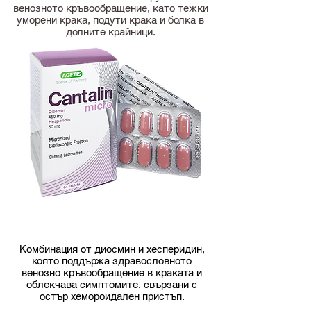
венозното кръвообращение, като тежки
уморени крака, подути крака и болка в
долните крайници.
Комбинация от диосмин и хесперидин,
която поддържа здравословното
венозно кръвообращение в краката и
облекчава симптомите, свързани с
остър хемороидален пристъп.