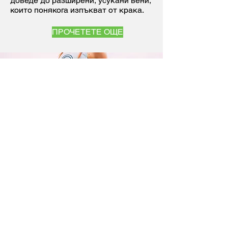
доведе до разширени, усукани вени,
които понякога изпъкват от крака.
ПРОЧЕТЕТЕ ОЩЕ
AGETIS ХРАНИТЕЛНИ
ДОБАВКИ
Наука за добър живот